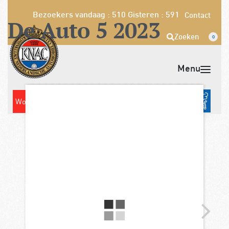
Bezoekers vandaag : 510
Gisteren : 591
Contact
De Auto 5 2023
Zoeken
0
Opzeggen
Pech melden
Word nu lid!