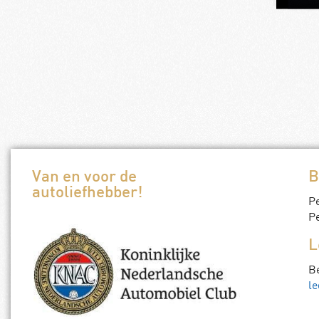
Van en voor de
B
autoliefhebber!
P
Pe
L
B
le