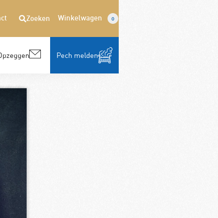
ct
Winkelwagen
Zoeken
0
Opzeggen
Pech melden