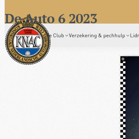
De Auto 6 2023
De Club
Verzekering & pechhulp
Lid