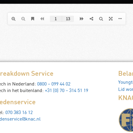
reakdown Service
Bela
Youngt
ech in Nederland:
0800 – 099 44 02
Lid wo
ch in het buitenland:
+31 (0) 70 – 314 51 19
KNAC
edenservice
el:
070 383 16 12
denservice@knac.nl