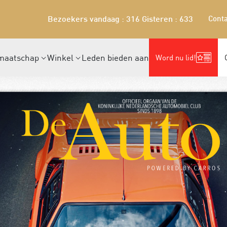
Conta
Bezoekers vandaag : 316
Gisteren : 633
maatschap
Winkel
Leden bieden aan
Word nu lid!