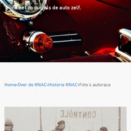
bijna net zo oud als de auto zelf.
Home
›
Over de KNAC
›
Historie KNAC
›
Foto’s autorace