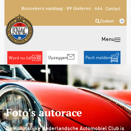
Bezoekers vandaag : 89
Gisteren : 664
Contact
Zoeken
0
Opzeggen
Pech melden
Word nu lid!
Foto’s autorace
De Koninklijke Nederlandsche Automobiel Club is