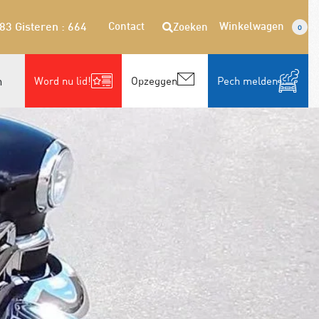
Contact
Winkelwagen
Zoeken
283
Gisteren : 664
0
n
Word nu lid!
Opzeggen
Pech melden