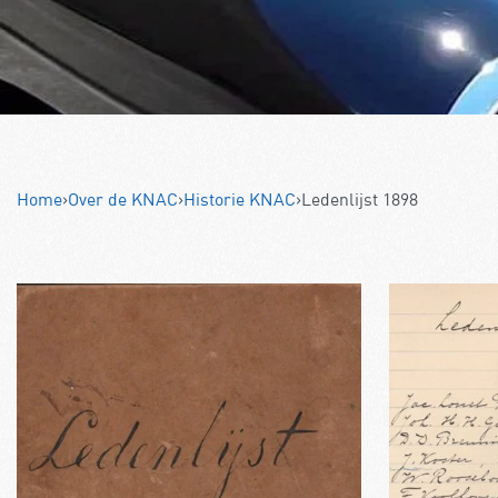
Home
›
Over de KNAC
›
Historie KNAC
›
Ledenlijst 1898