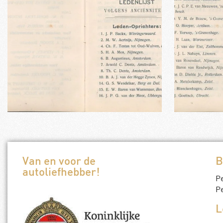
Van en voor de
B
autoliefhebber!
P
Pe
L