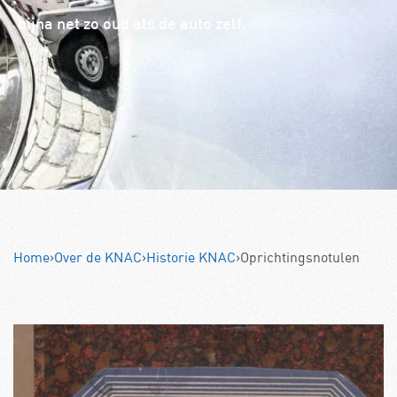
bijna net zo oud als de auto zelf.
Home
›
Over de KNAC
›
Historie KNAC
›
Oprichtingsnotulen