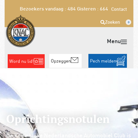
Bezoekers vandaag : 484
Gisteren : 664
Contact
Zoeken
0
Opzeggen
Pech melden
Word nu lid!
Oprichtingsnotulen
De Koninklijke Nederlandsche Automobiel Club is