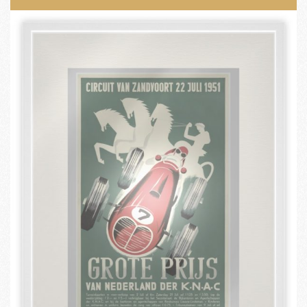
Bezoekers vandaag : 314
Gisteren : 591
Contact
Zoeken
0
Opzeggen
Pech melden
Word nu lid!