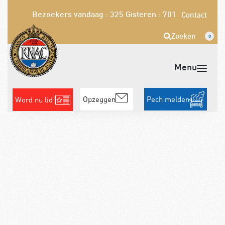
Bezoekers vandaag : 325
Gisteren : 701
Contact
Zoeken
0
Opzeggen
Pech melden
Word nu lid!