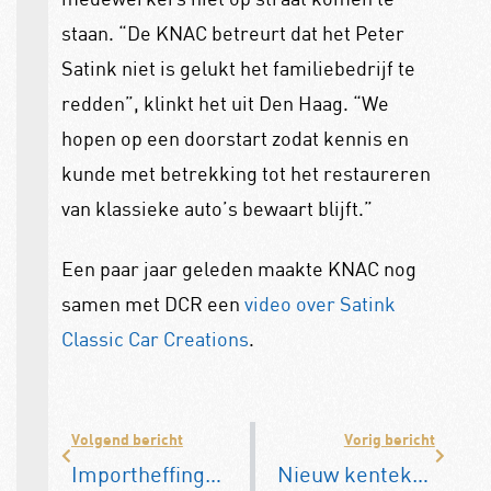
staan. “De KNAC betreurt dat het Peter
Satink niet is gelukt het familiebedrijf te
redden”, klinkt het uit Den Haag. “We
hopen op een doorstart zodat kennis en
kunde met betrekking tot het restaureren
van klassieke auto’s bewaart blijft.”
Een paar jaar geleden maakte KNAC nog
samen met DCR een
video over Satink
Classic Car Creations
.
Volgend bericht
Vorig bericht
Importheffingen op Chinese elektrische auto’s aanstaande
Nieuw kenteken bestaat uit drie letters, twee cijfers, één letter