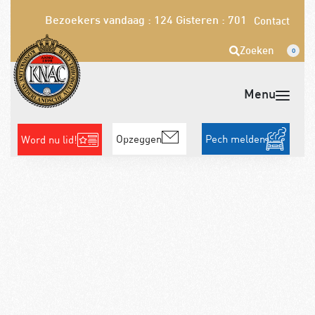
Bezoekers vandaag : 124
Gisteren : 701
Contact
Zoeken
0
Opzeggen
Pech melden
Word nu lid!