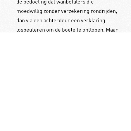
de bedoeling dat wanbetalers die
moedwillig zonder verzekering rondrijden,
dan via een achterdeur een verklaring
lospeuteren om de boete te ontlopen. Maar
ook eigen slordigheid of onwetendheid
zonder kwade opzet kan u dus duur komen
te staan.
Kees de Regt
Manager Verzekeringen
Volgend bericht
Vorig bericht
Overstroming
Schadevrije jaren