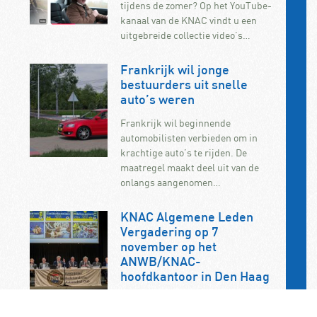
tijdens de zomer? Op het YouTube-
kanaal van de KNAC vindt u een
uitgebreide collectie video’s…
Frankrijk wil jonge
bestuurders uit snelle
auto’s weren
Frankrijk wil beginnende
automobilisten verbieden om in
krachtige auto’s te rijden. De
maatregel maakt deel uit van de
onlangs aangenomen…
KNAC Algemene Leden
Vergadering op 7
november op het
ANWB/KNAC-
hoofdkantoor in Den Haag
De jaarlijkse ALV van de KNAC vindt
dit jaar plaats op zaterdag 7