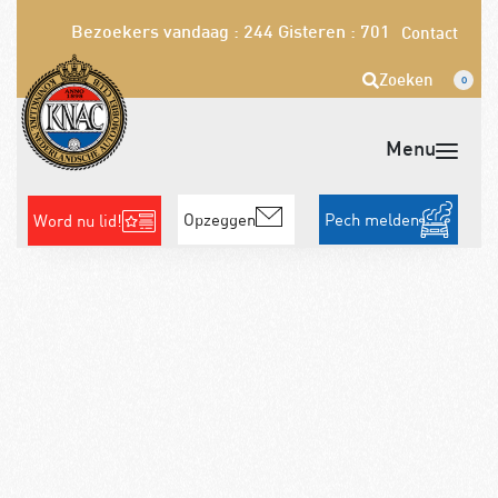
Bezoekers vandaag : 244
Gisteren : 701
Contact
Zoeken
0
Opzeggen
Pech melden
Word nu lid!