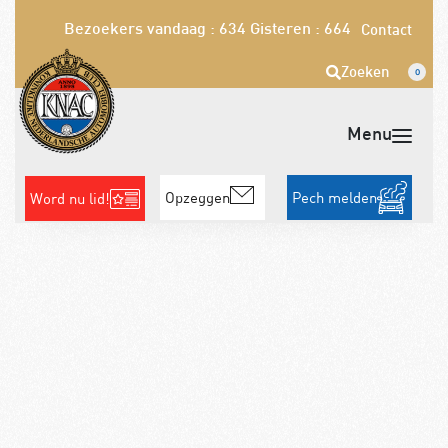
Bezoekers vandaag : 634
Gisteren : 664
Contact
Zoeken
0
Opzeggen
Pech melden
Word nu lid!