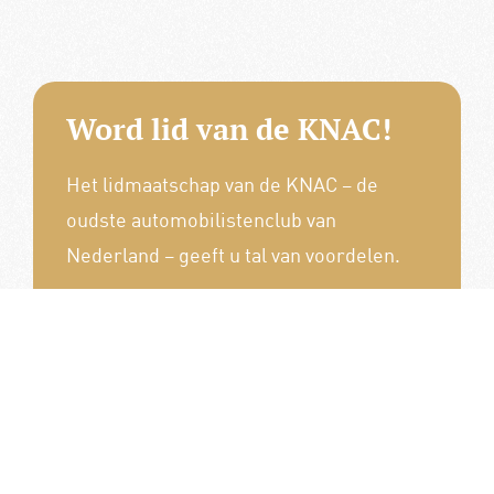
Word lid van de KNAC!
Het lidmaatschap van de KNAC – de
oudste automobilistenclub van
Nederland – geeft u tal van voordelen.
Voordelige verzekeringen
Uitstekende pechhulppakketten
Exclusieve ledenevenementen
8 x per jaar het magazine 'De Auto'
Word nu lid!