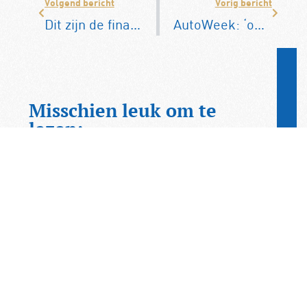
Volgend bericht
Vorig bericht
Dit zijn de finalisten van de Auto van Jaar-verkiezing
AutoWeek: ‘operationele winst Nissan met 90 procent gedaald’
Misschien leuk om te
lezen:
KNAC op YouTube: Zomers
kijkplezier voor
autoliefhebbers
Op zoek naar inspirerend kijkvoer
tijdens de zomer? Op het YouTube-
kanaal van de KNAC vindt u een
uitgebreide collectie video’s…
Frankrijk wil jonge