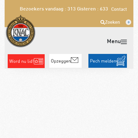
Bezoekers vandaag : 313
Gisteren : 633
Contact
Zoeken
0
Opzeggen
Pech melden
Word nu lid!