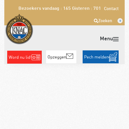
Bezoekers vandaag : 165
Gisteren : 701
Contact
Zoeken
0
Opzeggen
Pech melden
Word nu lid!