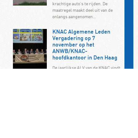
krachtige auto’s te rijden. De
maatregel maakt deel uit van de
onlangs aangenomen…
KNAC Algemene Leden
Vergadering op 7
november op het
ANWB/KNAC-
hoofdkantoor in Den Haag
De jaarlijkse ALV van de KNAC vindt
dit jaar plaats op zaterdag 7
november. U bent als KNAC-lid dan
van…