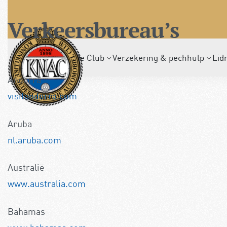
Verkeersbureau’s
De Club
Verzekering & pechhulp
Lid
Andorra
visitandorra.com
Aruba
nl.aruba.com
Australië
www.australia.com
Bahamas