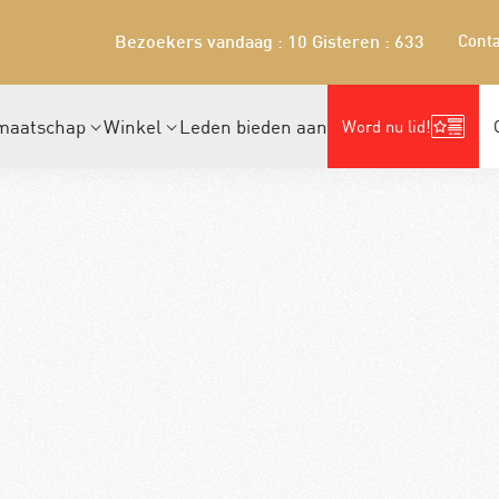
Conta
Bezoekers vandaag : 10
Gisteren : 633
maatschap
Winkel
Leden bieden aan
Word nu lid!