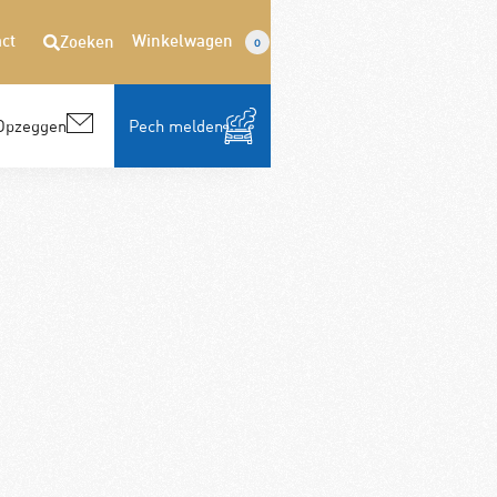
ct
Winkelwagen
Zoeken
0
Opzeggen
Pech melden