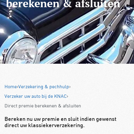
berekenen & afsluiten
Home
›
Verzekering & pechhulp
›
Verzeker uw auto bij de KNAC
›
Direct premie berekenen & afsluiten
Bereken nu uw premie en sluit indien gewenst
direct uw klassiekerverzekering.