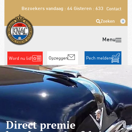
Bezoekers vandaag : 64
Gisteren : 633
Contact
Zoeken
0
Opzeggen
Pech melden
Word nu lid!
Direct premie