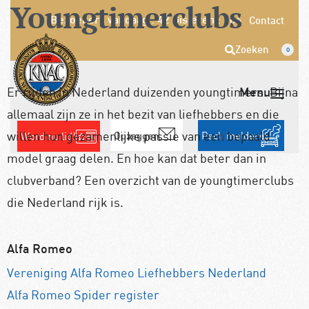
Youngtimerclubs
Bezoekers vandaag : 42
Gisteren : 664
Contact
Zoeken
0
Er rijden in Nederland duizenden youngtimers. Bijna
allemaal zijn ze in het bezit van liefhebbers en die
willen hun gezamenlijke passie van een bepaald
Opzeggen
Pech melden
Word nu lid!
model graag delen. En hoe kan dat beter dan in
clubverband? Een overzicht van de youngtimerclubs
die Nederland rijk is.
Alfa Romeo
Vereniging Alfa Romeo Liefhebbers Nederland
Alfa Romeo Spider register