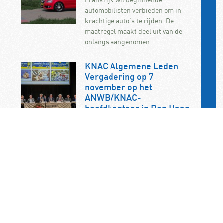
automobilisten verbieden om in
krachtige auto’s te rijden. De
maatregel maakt deel uit van de
onlangs aangenomen…
KNAC Algemene Leden
Vergadering op 7
november op het
ANWB/KNAC-
hoofdkantoor in Den Haag
De jaarlijkse ALV van de KNAC vindt
dit jaar plaats op zaterdag 7
november. U bent als KNAC-lid dan
van…