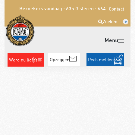
Bezoekers vandaag : 635
Gisteren : 664
Contact
Zoeken
0
Opzeggen
Pech melden
Word nu lid!