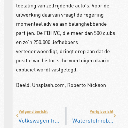
toelating van zelfrijdende auto’s. Voor de
uitwerking daarvan vraagt de regering
momenteel advies aan belanghebbende
partijen. De FBHVC, die meer dan 500 clubs
en zo’n 250.000 liefhebbers
vertegenwoordigt, dringt erop aan dat de
positie van historische voertuigen daarin
expliciet wordt vastgelegd.
Beeld: Unsplash.com, Roberto Nickson
Volgend bericht
Vorig bericht
Volkswagen treft schikking voor Nederlandse EA189-dieselrijders
Waterstofmobiliteit krijgt impuls: 40 miljoen euro subsidie voor trucks en tankstations