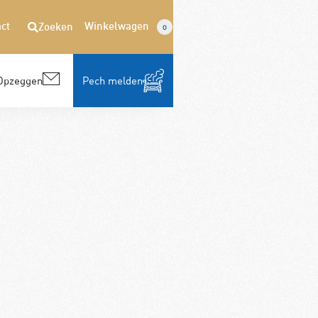
ct
Winkelwagen
Zoeken
0
Opzeggen
Pech melden