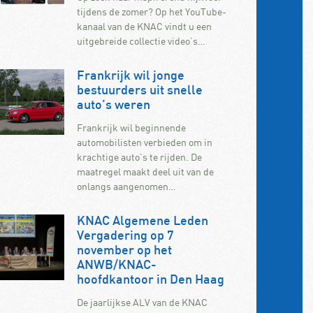
tijdens de zomer? Op het YouTube-
kanaal van de KNAC vindt u een
uitgebreide collectie video’s…
Frankrijk wil jonge
bestuurders uit snelle
auto’s weren
Frankrijk wil beginnende
automobilisten verbieden om in
krachtige auto’s te rijden. De
maatregel maakt deel uit van de
onlangs aangenomen…
KNAC Algemene Leden
Vergadering op 7
november op het
ANWB/KNAC-
hoofdkantoor in Den Haag
De jaarlijkse ALV van de KNAC