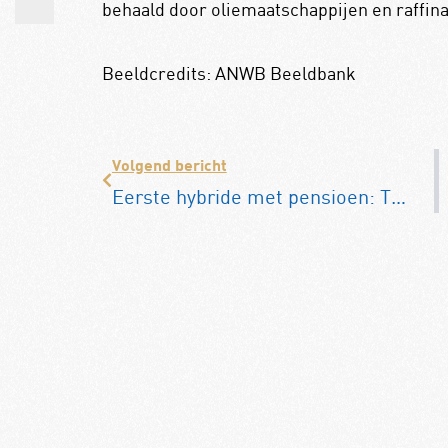
behaald door oliemaatschappijen en raffina
Beeldcredits: ANWB Beeldbank
Volgend bericht
Eerste hybride met pensioen: Toyota Prius zwaait na bijna 30 jaar af