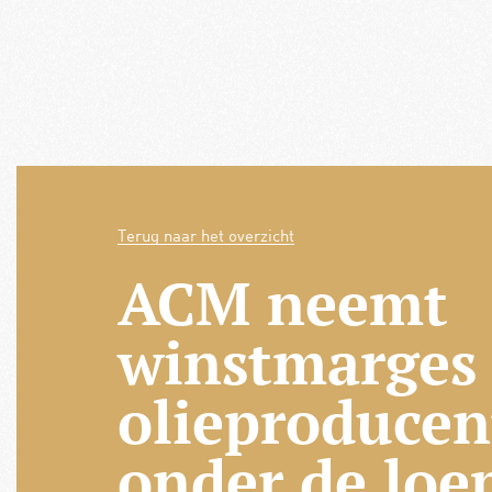
Terug naar het overzicht
ACM neemt
winstmarges
olieproducen
onder de loe