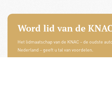
Word lid van de KNAC
Het lidmaatschap van de KNAC – de oudste aut
Nederland – geeft u tal van voordelen.
Voordelige verzekeringen
Uitstekende pechhulppakketten
Exclusieve ledenevenementen
8 x per jaar het magazine 'De Auto'
Word nu lid!