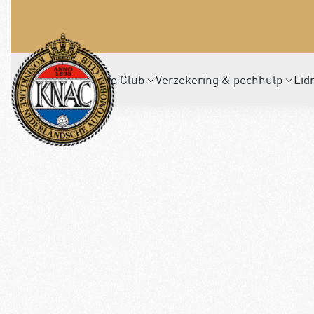
De Club
Verzekering & pechhulp
Lid