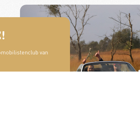
!
omobilistenclub van