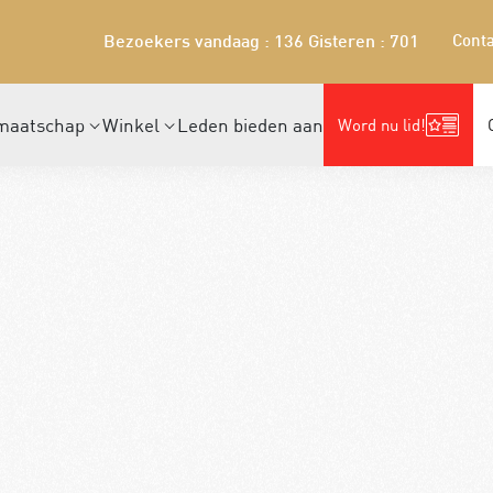
Conta
Bezoekers vandaag : 136
Gisteren : 701
maatschap
Winkel
Leden bieden aan
Word nu lid!