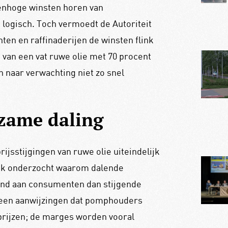
renhoge winsten horen van
e logisch. Toch vermoedt de Autoriteit
en en raffinaderijen de winsten flink
van een vat ruwe olie met 70 procent
n naar verwachting niet zo snel
gzame daling
ijsstijgingen van ruwe olie uiteindelijk
ok onderzocht waarom dalende
end aan consumenten dan stijgende
 geen aanwijzingen dat pomphouders
prijzen; de marges worden vooral