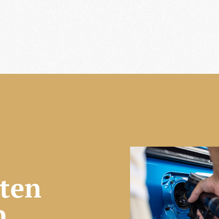
ten
p