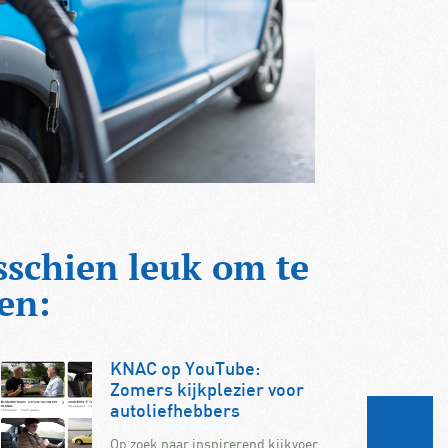
sschien leuk om te
en:
KNAC op YouTube:
Zomers kijkplezier voor
autoliefhebbers
Op zoek naar inspirerend kijkvoer