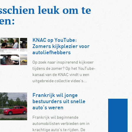
sschien leuk om te
en:
KNAC op YouTube:
Zomers kijkplezier voor
autoliefhebbers
Op zoek naar inspirerend kijkvoer
tijdens de zomer? Op het YouTube-
kanaal van de KNAC vindt u een
uitgebreide collectie video’s…
Frankrijk wil jonge
bestuurders uit snelle
auto’s weren
Frankrijk wil beginnende
automobilisten verbieden om in
krachtige auto’s te rijden. De