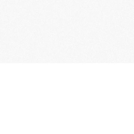
!
omobilistenclub van