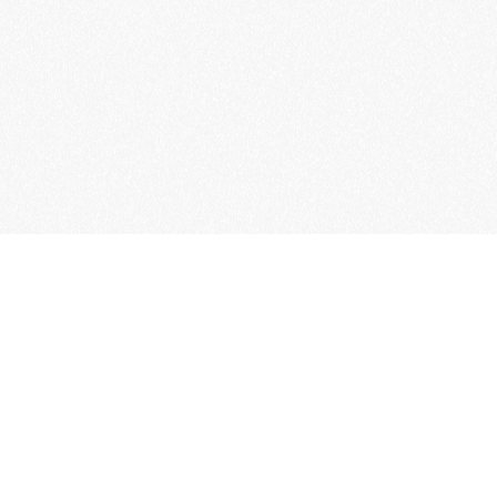
Word lid van de KNAC
Het lidmaatschap van de KNAC – de oudste aut
Nederland – geeft u tal van voordelen.
Voordelige verzekeringen