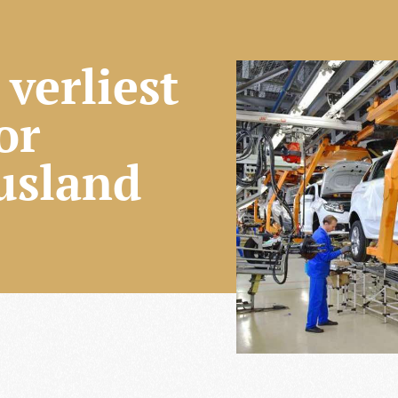
verliest
or
Rusland