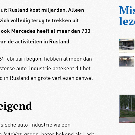
Mi
 uit Rusland kost miljarden. Alleen
lez
ch volledig terug te trekken uit
ar ook Mercedes heeft al meer dan 700
an de activiteiten in Rusland.
24 februari begon, hebben al meer dan
sterse auto-industrie betekent dit het
id in Rusland en grote verliezen danwel
eigend
sische auto-industrie via een
e AvtoVaz-groep, beter bekend als Lada.