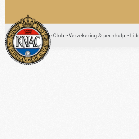
De Club
Verzekering & pechhulp
Lid