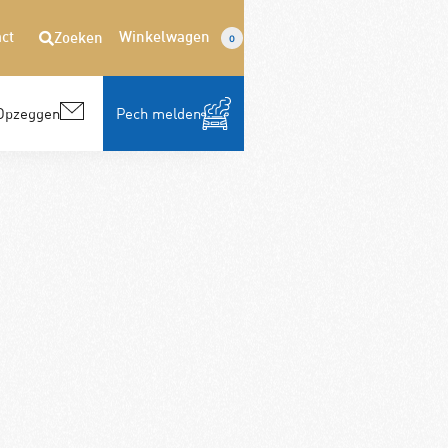
ct
Winkelwagen
Zoeken
0
Opzeggen
Pech melden