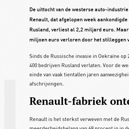
De uittocht van de westerse auto-industrie
Renault, dat afgelopen week aankondigde zi
Rusland, verliest al 2,2 miljard euro. Ma
miljoen euro verloren door het stilleggen v
Sinds de Russische invasie in Oekraïne op 
400 bedrijven Rusland verlaten. Voor de we
einde van vaak tientallen jaren aanwezighe
afschrijvingen.
Renault-fabriek ont
Renault is het sterkst verweven met de Rus
meerderheidsbelang van 68 procent in in d