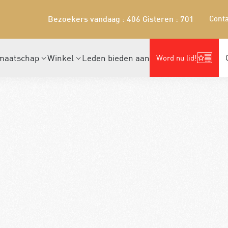
Conta
Bezoekers vandaag : 406
Gisteren : 701
maatschap
Winkel
Leden bieden aan
Word nu lid!