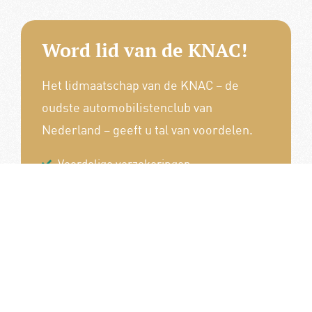
Word lid van de KNAC!
Het lidmaatschap van de KNAC – de
oudste automobilistenclub van
Nederland – geeft u tal van voordelen.
Voordelige verzekeringen
Uitstekende pechhulppakketten
Exclusieve ledenevenementen
8 x per jaar het magazine 'De Auto'
Word nu lid!