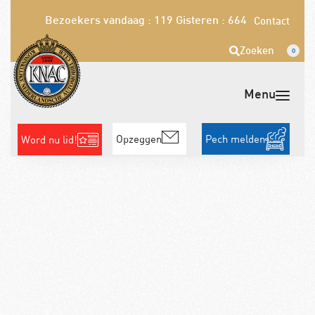
Bezoekers vandaag : 119
Gisteren : 664
Contact
Zoeken
0
Opzeggen
Pech melden
Word nu lid!