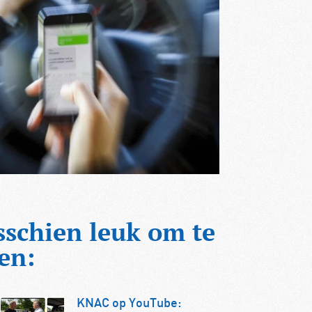
sschien leuk om te
en:
KNAC op YouTube: