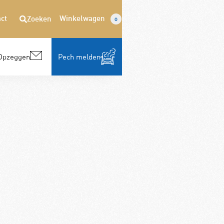
ct
Winkelwagen
Zoeken
0
Opzeggen
Pech melden