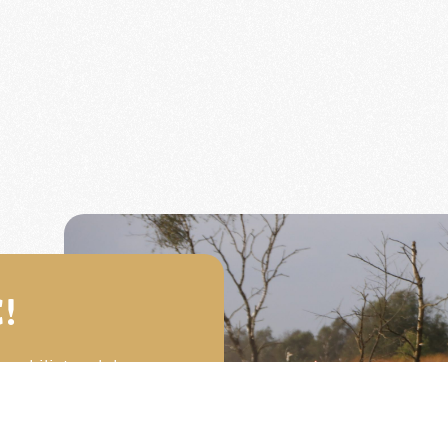
!
omobilistenclub van