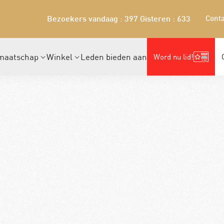
Conta
Bezoekers vandaag : 397
Gisteren : 633
maatschap
Winkel
Leden bieden aan
Word nu lid!