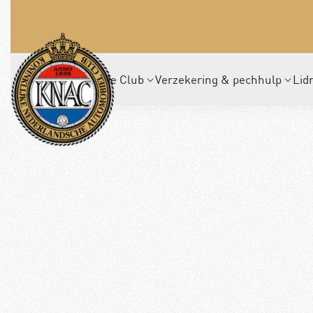
De Club
Verzekering & pechhulp
Lid