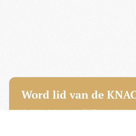
Word lid van de KNAC
Het lidmaatschap van de KNAC – de oudste aut
Nederland – geeft u tal van voordelen.
Voordelige verzekeringen