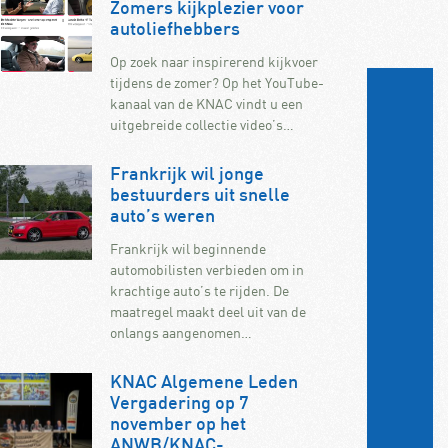
Zomers kijkplezier voor
autoliefhebbers
Op zoek naar inspirerend kijkvoer
tijdens de zomer? Op het YouTube-
kanaal van de KNAC vindt u een
uitgebreide collectie video’s…
Frankrijk wil jonge
bestuurders uit snelle
auto’s weren
Frankrijk wil beginnende
automobilisten verbieden om in
krachtige auto’s te rijden. De
maatregel maakt deel uit van de
onlangs aangenomen…
KNAC Algemene Leden
Vergadering op 7
november op het
ANWB/KNAC-