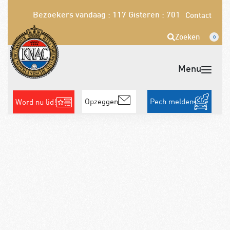
Bezoekers vandaag : 117
Gisteren : 701
Contact
Zoeken
0
Opzeggen
Pech melden
Word nu lid!