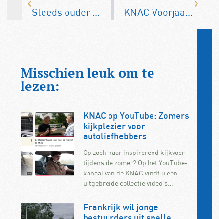
Steeds ouder wagenpark remt ‘vergroening’
KNAC Voorjaarsrit 2025: de uitslagen, foto’s én routes
Misschien leuk om te
lezen:
KNAC op YouTube: Zomers
kijkplezier voor
autoliefhebbers
Op zoek naar inspirerend kijkvoer
tijdens de zomer? Op het YouTube-
kanaal van de KNAC vindt u een
uitgebreide collectie video’s…
Frankrijk wil jonge
bestuurders uit snelle