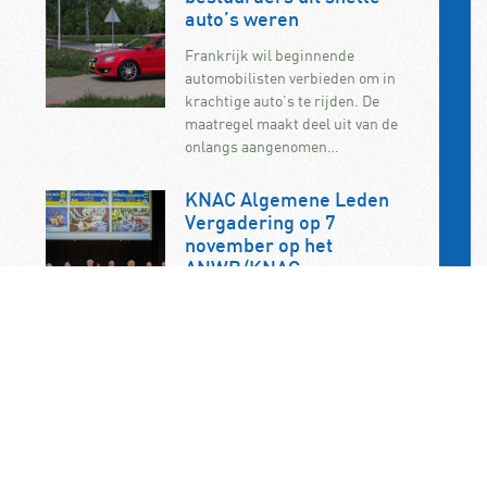
auto’s weren
Frankrijk wil beginnende
automobilisten verbieden om in
krachtige auto’s te rijden. De
maatregel maakt deel uit van de
onlangs aangenomen…
KNAC Algemene Leden
Vergadering op 7
november op het
ANWB/KNAC-
hoofdkantoor in Den Haag
De jaarlijkse ALV van de KNAC vindt
dit jaar plaats op zaterdag 7
november. U bent als KNAC-lid dan
van…