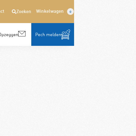
ct
Winkelwagen
Zoeken
0
Opzeggen
Pech melden