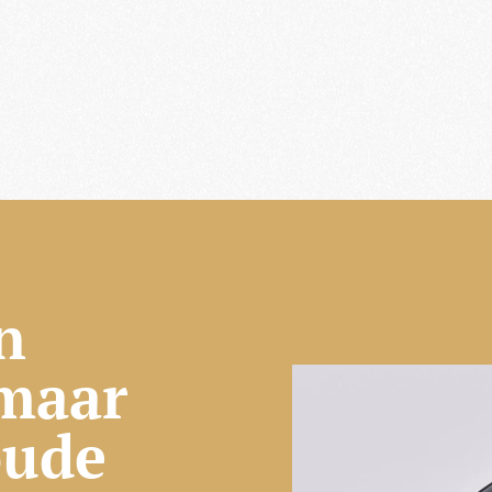
n
 maar
oude