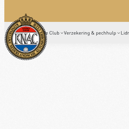
De Club
Verzekering & pechhulp
Lid