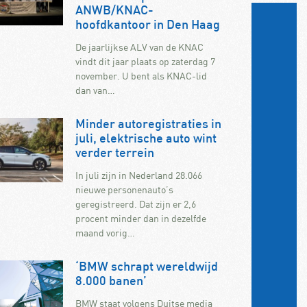
ANWB/KNAC-
hoofdkantoor in Den Haag
De jaarlijkse ALV van de KNAC
vindt dit jaar plaats op zaterdag 7
november. U bent als KNAC-lid
dan van…
Minder autoregistraties in
juli, elektrische auto wint
verder terrein
In juli zijn in Nederland 28.066
nieuwe personenauto’s
geregistreerd. Dat zijn er 2,6
procent minder dan in dezelfde
maand vorig…
‘BMW schrapt wereldwijd
8.000 banen’
BMW staat volgens Duitse media