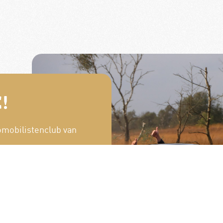
!
omobilistenclub van