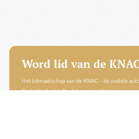
Word lid van de KNAC
Het lidmaatschap van de KNAC – de oudste aut
Nederland – geeft u tal van voordelen.
Voordelige verzekeringen
Uitstekende pechhulppakketten
Exclusieve ledenevenementen
8 x per jaar het magazine 'De Auto'