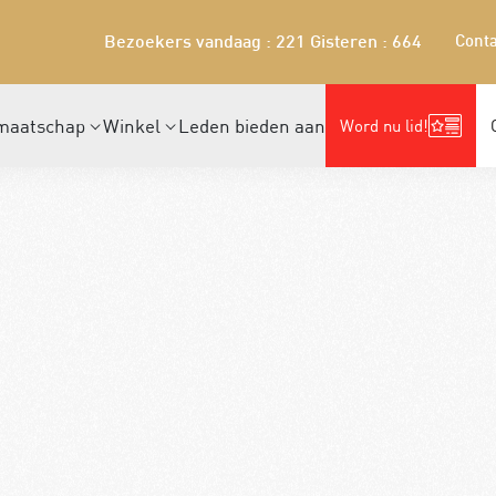
Conta
Bezoekers vandaag : 221
Gisteren : 664
maatschap
Winkel
Leden bieden aan
Word nu lid!