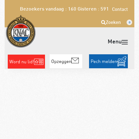
Bezoekers vandaag : 160
Gisteren : 591
Contact
Zoeken
0
Opzeggen
Pech melden
Word nu lid!