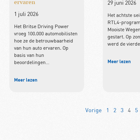
ervaren
29 juni 2026
1 juli 2026
Het achtste se
RTL4-program
Het Britse Driving Power
Mooiste Wegen’
vroeg 100.000 automobilisten
gestart. Op zo
hoe ze de betrouwbaarheid
werd de vierde
van hun auto ervaren. Op
basis van hun
Meer lezen
beoordelingen…
Meer lezen
Vorige
1
2
3
4
5