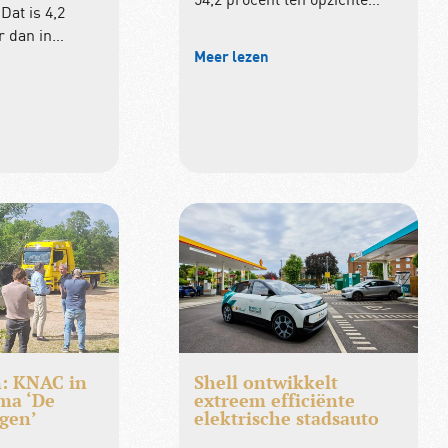
Dat is 4,2
r dan in…
Meer lezen
n: KNAC in
Shell ontwikkelt
ma ‘De
extreem efficiënte
gen’
elektrische stadsauto