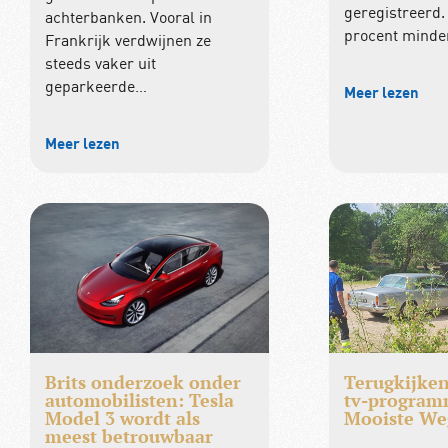
geregistreerd. 
achterbanken. Vooral in
procent minde
Frankrijk verdwijnen ze
steeds vaker uit
geparkeerde…
Meer lezen
Meer lezen
Brits onderzoek onder
Terugkijke
automobilisten: Tesla
tv-program
Model 3 wordt als
Mooiste We
meest betrouwbaar