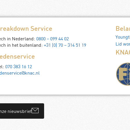
reakdown Service
Bela
Youngt
ech in Nederland:
0800 – 099 44 02
Lid wo
ch in het buitenland:
+31 (0) 70 – 314 51 19
KNAC
edenservice
el:
070 383 16 12
denservice@knac.nl
onze nieuwsbrief