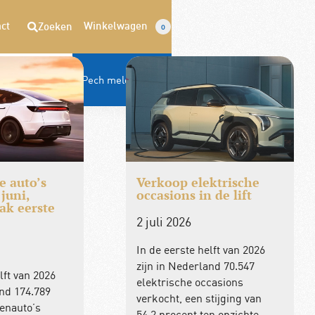
ct
Winkelwagen
Zoeken
0
Opzeggen
Pech melden
 auto’s
Verkoop elektrische
juni,
occasions in de lift
ak eerste
2 juli 2026
In de eerste helft van 2026
zijn in Nederland 70.547
lft van 2026
elektrische occasions
and 174.789
verkocht, een stijging van
enauto’s
54,2 procent ten opzichte…