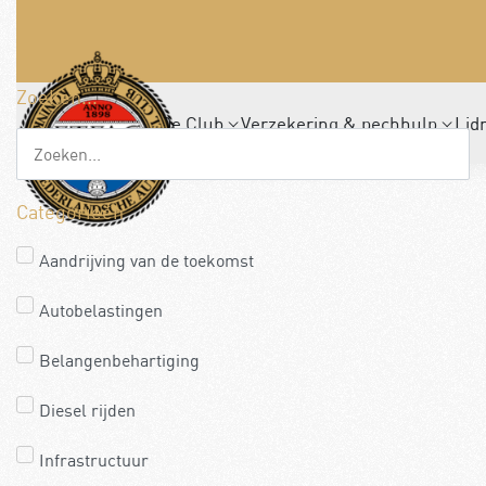
Zoeken...
De Club
Verzekering & pechhulp
Lid
Categorieën
Aandrijving van de toekomst
Autobelastingen
Belangenbehartiging
Diesel rijden
Infrastructuur