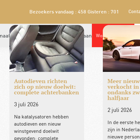
Conta
Bezoekers vandaag : 458
Gisteren : 701
maatschap
Winkel
Leden bieden aan
Word nu lid!
Autodieven richten
Meer nieuwe
zich op nieuw doelwit:
verkocht in 
complete achterbanken
ondanks zw
halfjaar
3 juli 2026
2 juli 2026
Na katalysatoren hebben
In de eerste he
autodieven een nieuw
zijn in Nederl
winstgevend doelwit
nieuwe person
gevonden: complete