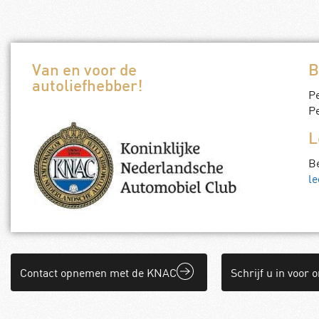
Van en voor de
B
autoliefhebber!
P
Pe
L
B
le
Contact opnemen met de KNAC
Schrijf u in voor 