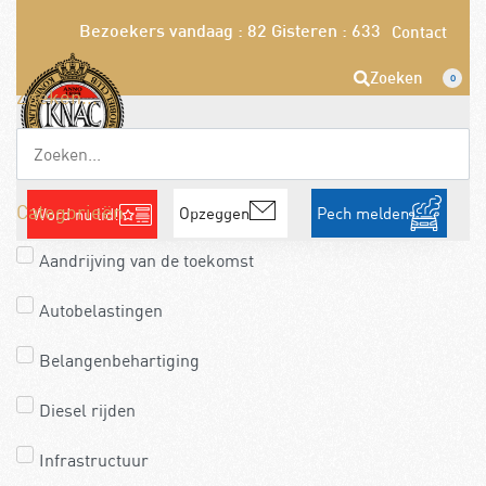
Bezoekers vandaag : 82
Gisteren : 633
Contact
Zoeken
0
Zoeken...
Categorieën
Opzeggen
Pech melden
Word nu lid!
Aandrijving van de toekomst
Autobelastingen
Belangenbehartiging
Diesel rijden
Infrastructuur