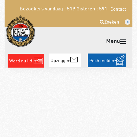
Bezoekers vandaag : 519
Gisteren : 591
Contact
Zoeken
0
Opzeggen
Pech melden
Word nu lid!