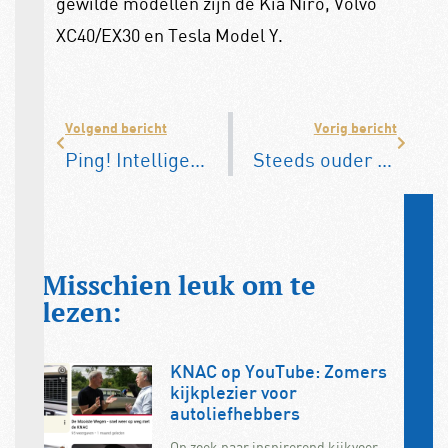
gewilde modellen zijn de Kia Niro, Volvo
XC40/EX30 en Tesla Model Y.
Volgend bericht
Vorig bericht
Ping! Intelligent Speed Assistance vanaf 7 juli verplicht
Steeds ouder wagenpark remt ‘vergroening’
Misschien leuk om te
lezen:
KNAC op YouTube: Zomers
kijkplezier voor
autoliefhebbers
Op zoek naar inspirerend kijkvoer