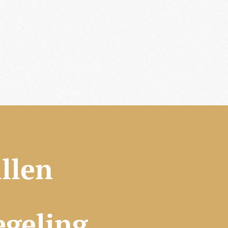
llen
egeling