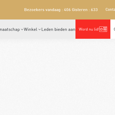
Conta
Bezoekers vandaag : 406
Gisteren : 633
maatschap
Winkel
Leden bieden aan
Word nu lid!