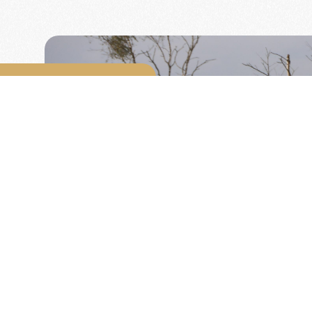
!
omobilistenclub van