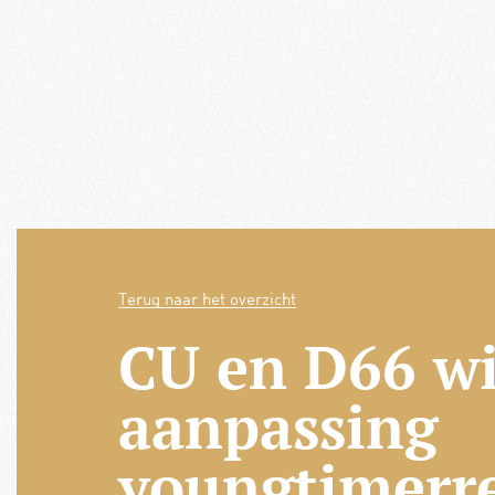
Terug naar het overzicht
CU en D66 wi
aanpassing
youngtimerr