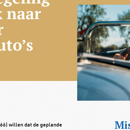
 naar
r
uto’s
Mi
66) willen dat de geplande