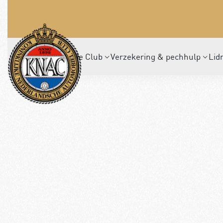
De Club
Verzekering & pechhulp
Lid