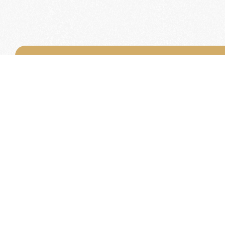
Word lid van de KNAC
Het lidmaatschap van de KNAC – de oudste aut
Nederland – geeft u tal van voordelen.
Voordelige verzekeringen
Uitstekende pechhulppakketten
Exclusieve ledenevenementen
8 x per jaar het magazine 'De Auto'
Word nu lid!