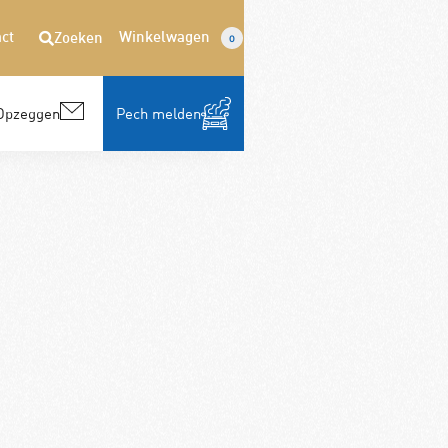
ct
Winkelwagen
Zoeken
0
Opzeggen
Pech melden