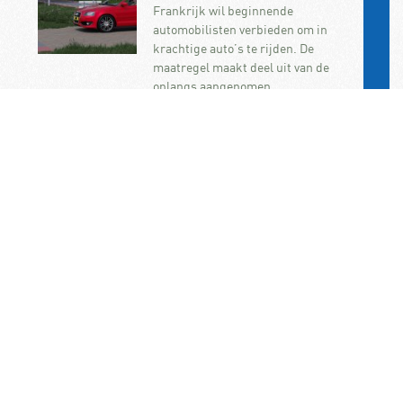
Frankrijk wil beginnende
automobilisten verbieden om in
krachtige auto’s te rijden. De
maatregel maakt deel uit van de
onlangs aangenomen…
KNAC Algemene Leden
Vergadering op 7
november op het
ANWB/KNAC-
hoofdkantoor in Den Haag
De jaarlijkse ALV van de KNAC vindt
dit jaar plaats op zaterdag 7
november. U bent als KNAC-lid dan
van…