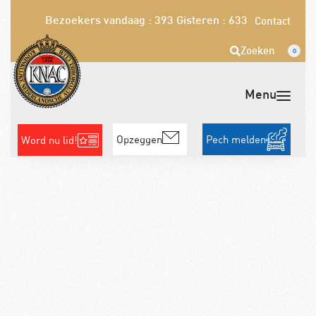
Bezoekers vandaag : 393
Gisteren : 633
Contact
Zoeken
0
Opzeggen
Pech melden
Word nu lid!