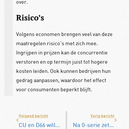
over.
Risico’s
Volgens economen brengen veel van deze
maatregelen risico’s met zich mee.
Ingrijpen in prijzen kan de concurrentie
verstoren en op termijn juist tot hogere
kosten leiden. Ook kunnen bedrijven hun
gedrag aanpassen, waardoor het effect
voor consumenten beperkt blijft.
Volgend bericht
Vorig bericht
CU en D66 willen aanpassing youngtimerregeling en onderzoek naar ‘e-timer’ voor elektrische auto’s
Na 0-serie zet Honda nu ook streep door Afeela-reeks