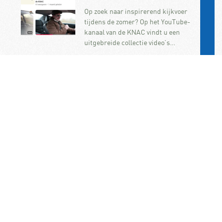
Op zoek naar inspirerend kijkvoer
tijdens de zomer? Op het YouTube-
kanaal van de KNAC vindt u een
uitgebreide collectie video’s…
Frankrijk wil jonge
bestuurders uit snelle
auto’s weren
Frankrijk wil beginnende
automobilisten verbieden om in
krachtige auto’s te rijden. De
maatregel maakt deel uit van de
onlangs aangenomen…
KNAC Algemene Leden
Vergadering op 7
november op het
ANWB/KNAC-
hoofdkantoor in Den Haag