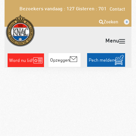
Bezoekers vandaag : 127
Gisteren : 701
Contact
Zoeken
0
Opzeggen
Pech melden
Word nu lid!