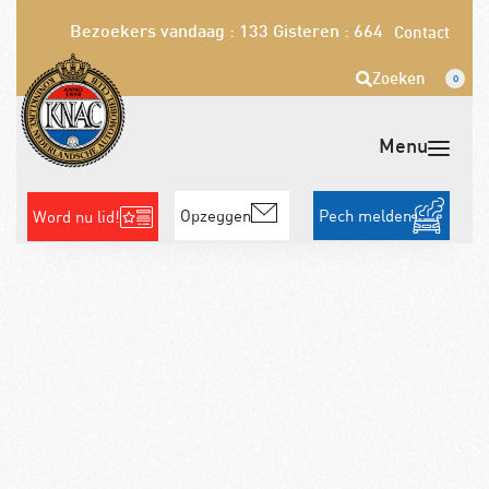
Bezoekers vandaag : 133
Gisteren : 664
Contact
Zoeken
0
Opzeggen
Pech melden
Word nu lid!