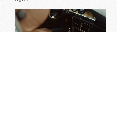
Volgend bericht
Vorig bericht
Prinsjesdag 2024: MRB-compensatie op de schop
Volvo wil voorlopig nog geen volledig elektrisch merk zijn