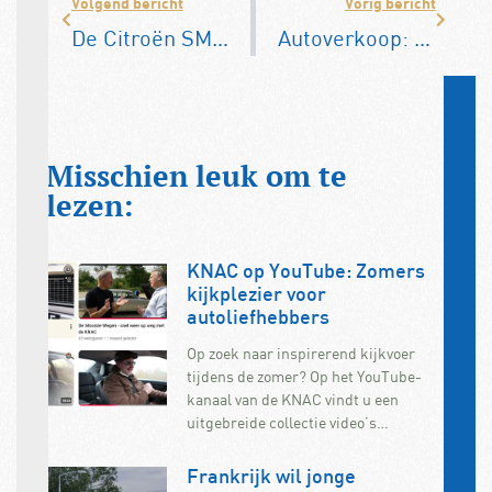
Volgend bericht
Vorig bericht
De Citroën SM herleeft, maar dan in nieuw DS-jasje
Autoverkoop: elektrische auto haalt benzineauto in
Misschien leuk om te
lezen:
KNAC op YouTube: Zomers
kijkplezier voor
autoliefhebbers
Op zoek naar inspirerend kijkvoer
tijdens de zomer? Op het YouTube-
kanaal van de KNAC vindt u een
uitgebreide collectie video’s…
Frankrijk wil jonge