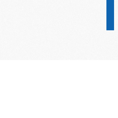
Word lid van de KNAC!
Het lidmaatschap van de KNAC – de
oudste automobilistenclub van