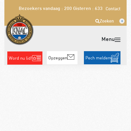
Bezoekers vandaag : 200
Gisteren : 633
Contact
Zoeken
0
Opzeggen
Pech melden
Word nu lid!