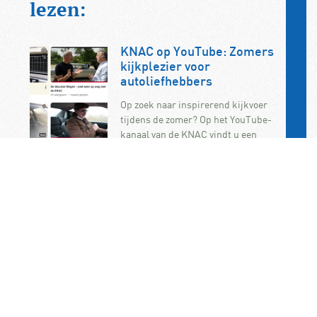
lezen:
KNAC op YouTube: Zomers
kijkplezier voor
autoliefhebbers
Op zoek naar inspirerend kijkvoer
tijdens de zomer? Op het YouTube-
kanaal van de KNAC vindt u een
uitgebreide collectie video’s…
Frankrijk wil jonge
bestuurders uit snelle
auto’s weren
Frankrijk wil beginnende
automobilisten verbieden om in
krachtige auto’s te rijden. De
maatregel maakt deel uit van de
onlangs aangenomen…