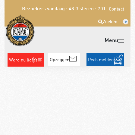
Bezoekers vandaag : 48
Gisteren : 701
Contact
Zoeken
0
Opzeggen
Pech melden
Word nu lid!