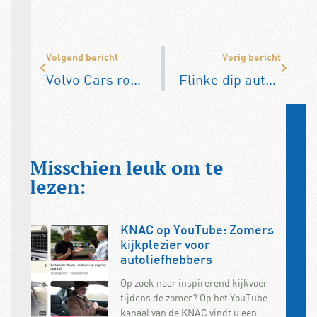
Volgend bericht
Vorig bericht
Volvo Cars roept 40.000 EX30’s terug om brandrisico
Flinke dip autoverkopen februari: min van 19 procent
Misschien leuk om te
lezen:
KNAC op YouTube: Zomers
kijkplezier voor
autoliefhebbers
Op zoek naar inspirerend kijkvoer
tijdens de zomer? Op het YouTube-
kanaal van de KNAC vindt u een