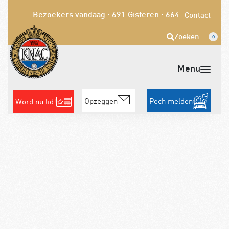
Bezoekers vandaag : 691
Gisteren : 664
Contact
Zoeken
0
Opzeggen
Pech melden
Word nu lid!