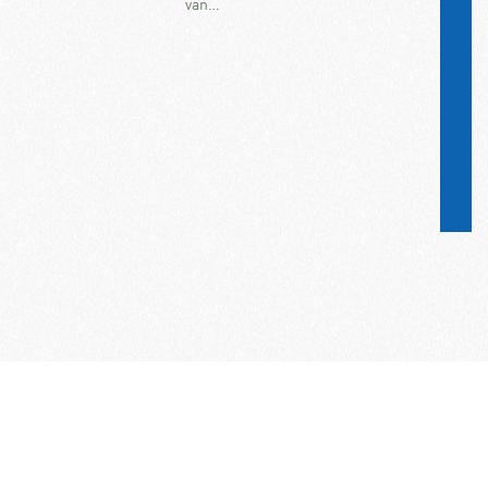
van…
Word lid van de KNAC!