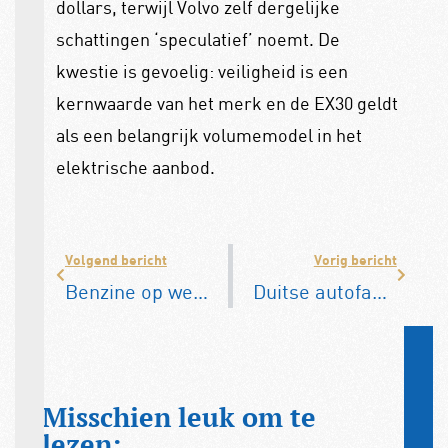
dollars, terwijl Volvo zelf dergelijke
schattingen ‘speculatief’ noemt. De
kwestie is gevoelig: veiligheid is een
kernwaarde van het merk en de EX30 geldt
als een belangrijk volumemodel in het
elektrische aanbod.
Volgend bericht
Vorig bericht
Benzine op weg naar €2,50 per liter? Opwaartse trend houdt aan
Duitse autofabrikanten kiezen voor zekerheid boven zelfrijdende ambities
Misschien leuk om te
lezen: