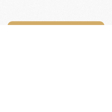
Word lid van de KNAC!
Het lidmaatschap van de KNAC – de
oudste automobilistenclub van
Nederland – geeft u tal van voordelen.
Voordelige verzekeringen
Uitstekende pechhulppakketten
Exclusieve ledenevenementen
8 x per jaar het magazine 'De Auto'
Word nu lid!