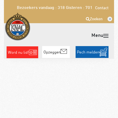
Bezoekers vandaag : 318
Gisteren : 701
Contact
Zoeken
0
Opzeggen
Pech melden
Word nu lid!