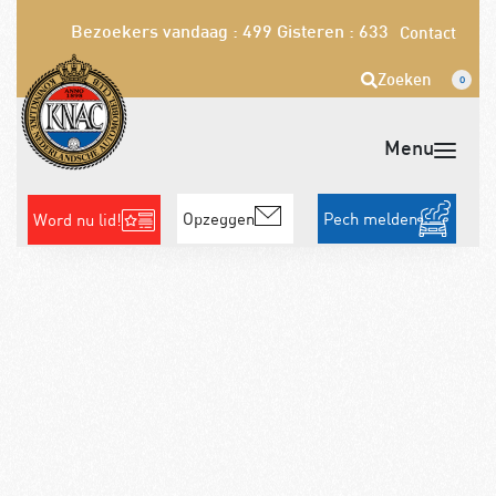
Bezoekers vandaag : 499
Gisteren : 633
Contact
Zoeken
0
Opzeggen
Pech melden
Word nu lid!