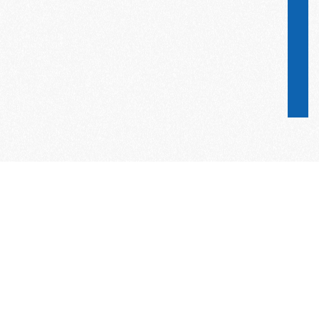
Word lid van de KNAC!
Het lidmaatschap van de KNAC – de