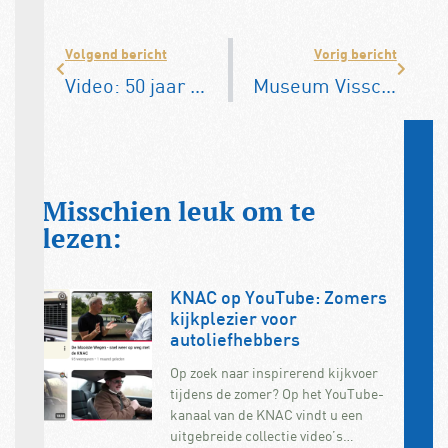
Volgend bericht
Vorig bericht
Video: 50 jaar Golf GTI – De Golf 3 GTI laat zien waarom het idee nog altijd leeft
Museum Visscher Classique opent expositie: ‘BMW in Buren’
Misschien leuk om te
lezen:
KNAC op YouTube: Zomers
kijkplezier voor
autoliefhebbers
Op zoek naar inspirerend kijkvoer
tijdens de zomer? Op het YouTube-
kanaal van de KNAC vindt u een
uitgebreide collectie video’s…