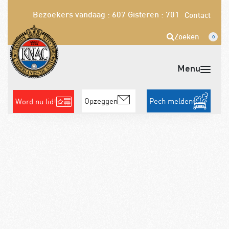
Bezoekers vandaag : 607
Gisteren : 701
Contact
Zoeken
0
Opzeggen
Pech melden
Word nu lid!