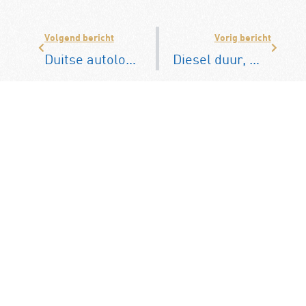
Volgend bericht
Vorig bericht
Duitse autolobby op de bres voor de plug-in hybride
Diesel duur, maar geen extreme stijging verwacht
Misschien leuk om te
lezen:
KNAC op YouTube: Zomers
kijkplezier voor
autoliefhebbers
Op zoek naar inspirerend kijkvoer
tijdens de zomer? Op het YouTube-
kanaal van de KNAC vindt u een
uitgebreide collectie video’s…