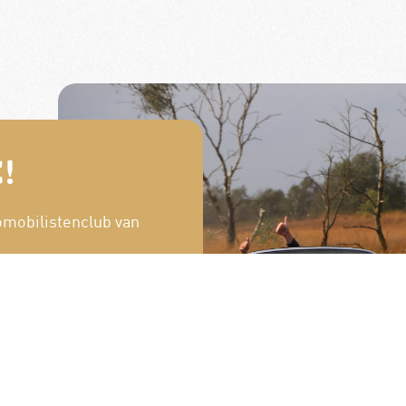
!
omobilistenclub van