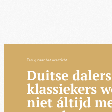
Terug naar het overzicht
Duitse dalers
klassiekers 
niet áltijd m