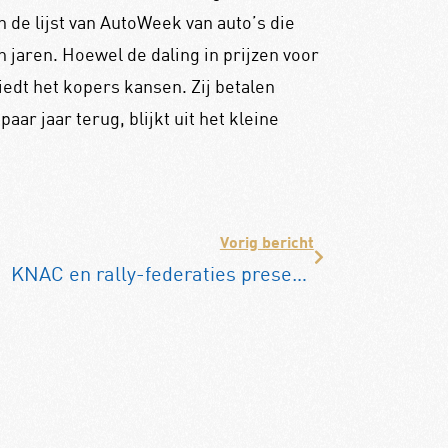
n de lijst van AutoWeek van auto’s die
jaren. Hoewel de daling in prijzen voor
iedt het kopers kansen. Zij betalen
ar jaar terug, blijkt uit het kleine
Vorig bericht
KNAC en rally-federaties presenteren informatiedocument voor organisatoren en deelnemers aan autoritten en rally’s