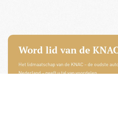
Word lid van de KNAC
Het lidmaatschap van de KNAC – de oudste aut
Nederland – geeft u tal van voordelen.
Voordelige verzekeringen
Uitstekende pechhulppakketten
Exclusieve ledenevenementen
8 x per jaar het magazine 'De Auto'