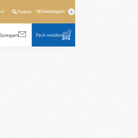
ct
Winkelwagen
Zoeken
0
Opzeggen
Pech melden