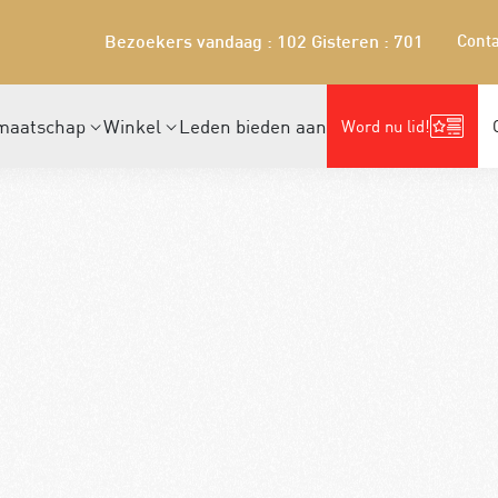
Conta
Bezoekers vandaag : 102
Gisteren : 701
maatschap
Winkel
Leden bieden aan
Word nu lid!