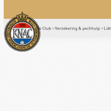
De Club
Verzekering & pechhulp
Lid