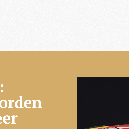
:
worden
eer