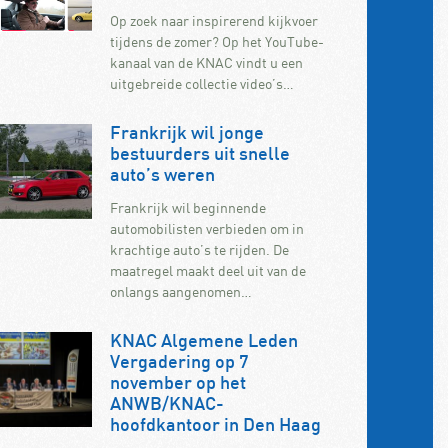
Op zoek naar inspirerend kijkvoer
tijdens de zomer? Op het YouTube-
kanaal van de KNAC vindt u een
uitgebreide collectie video’s…
Frankrijk wil jonge
bestuurders uit snelle
auto’s weren
Frankrijk wil beginnende
automobilisten verbieden om in
krachtige auto’s te rijden. De
maatregel maakt deel uit van de
onlangs aangenomen…
KNAC Algemene Leden
Vergadering op 7
november op het
ANWB/KNAC-
hoofdkantoor in Den Haag