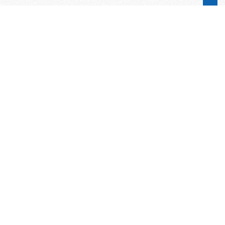
Word lid van de KNAC!
Het lidmaatschap van de KNAC – de
oudste automobilistenclub van
Nederland – geeft u tal van voordelen.