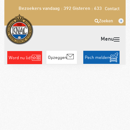
Bezoekers vandaag : 392
Gisteren : 633
Contact
Zoeken
0
Opzeggen
Pech melden
Word nu lid!