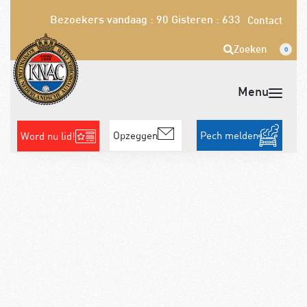
Bezoekers vandaag : 90
Gisteren : 633
Contact
Zoeken
0
Opzeggen
Pech melden
Word nu lid!