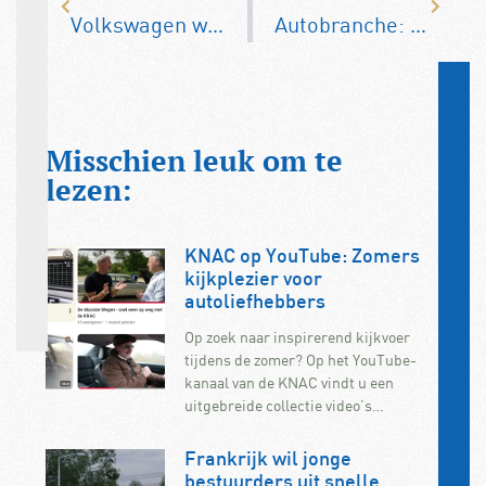
Volkswagen wint rechtszaak tegen Greenpeace
Autobranche: Euro 7-norm maakt auto’s veel duurder
Misschien leuk om te
lezen:
KNAC op YouTube: Zomers
kijkplezier voor
autoliefhebbers
Op zoek naar inspirerend kijkvoer
tijdens de zomer? Op het YouTube-
kanaal van de KNAC vindt u een
uitgebreide collectie video’s…
Frankrijk wil jonge
bestuurders uit snelle