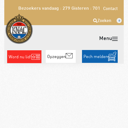
Bezoekers vandaag : 279
Gisteren : 701
Contact
Zoeken
0
Opzeggen
Pech melden
Word nu lid!