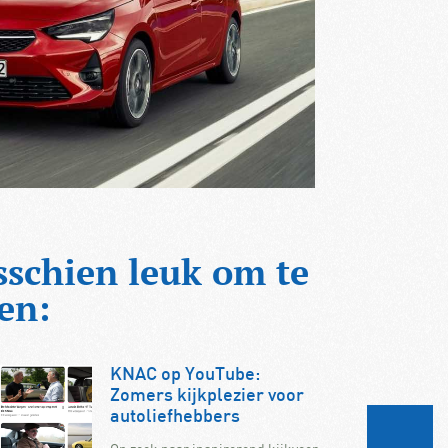
sschien leuk om te
en:
KNAC op YouTube:
Zomers kijkplezier voor
autoliefhebbers