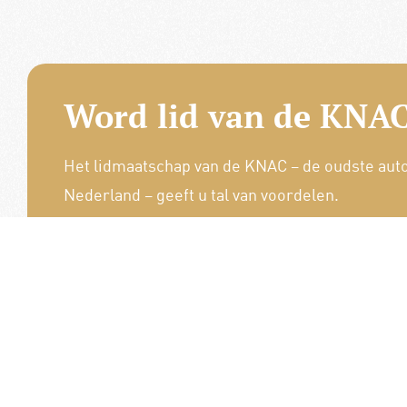
Word lid van de KNAC
Het lidmaatschap van de KNAC – de oudste aut
Nederland – geeft u tal van voordelen.
Voordelige verzekeringen
Uitstekende pechhulppakketten
Exclusieve ledenevenementen
8 x per jaar het magazine 'De Auto'
Word nu lid!