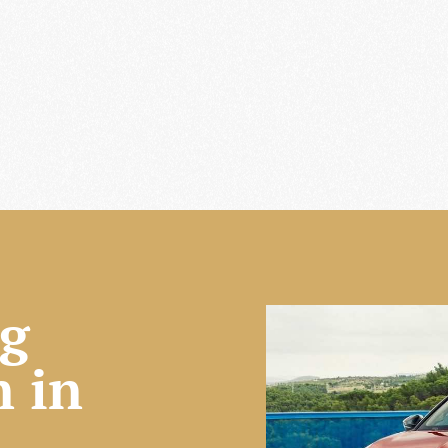
ng
 in