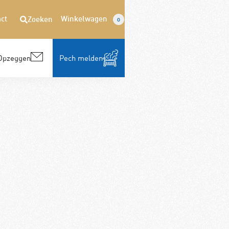
ct
Winkelwagen
Zoeken
0
Opzeggen
Pech melden