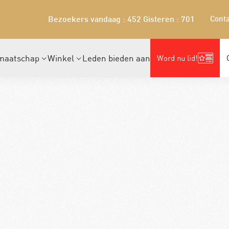
Conta
Bezoekers vandaag : 452
Gisteren : 701
maatschap
Winkel
Leden bieden aan
Word nu lid!