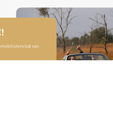
!
omobilistenclub van