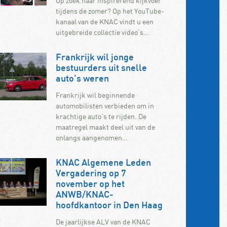
Op zoek naar inspirerend kijkvoer
tijdens de zomer? Op het YouTube-
kanaal van de KNAC vindt u een
uitgebreide collectie video’s…
Frankrijk wil jonge
bestuurders uit snelle
auto’s weren
Frankrijk wil beginnende
automobilisten verbieden om in
krachtige auto’s te rijden. De
maatregel maakt deel uit van de
onlangs aangenomen…
KNAC Algemene Leden
Vergadering op 7
november op het
ANWB/KNAC-
hoofdkantoor in Den Haag
De jaarlijkse ALV van de KNAC