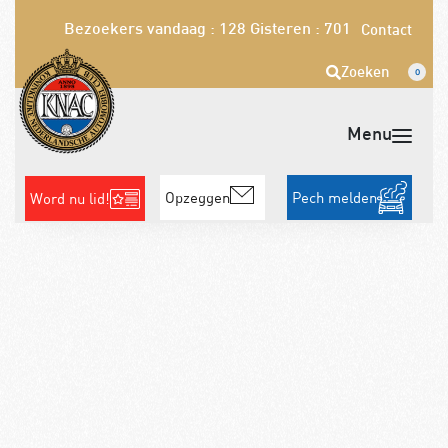
Bezoekers vandaag : 128
Gisteren : 701
Contact
Zoeken
0
Opzeggen
Pech melden
Word nu lid!