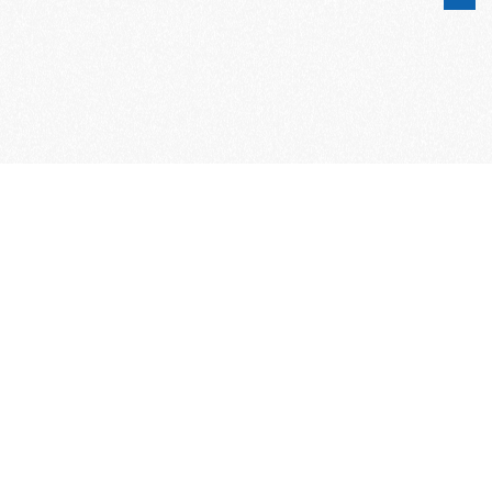
Word lid van de KNAC!
Het lidmaatschap van de KNAC – de
oudste automobilistenclub van
Nederland – geeft u tal van voordelen.
Voordelige verzekeringen
Uitstekende pechhulppakketten