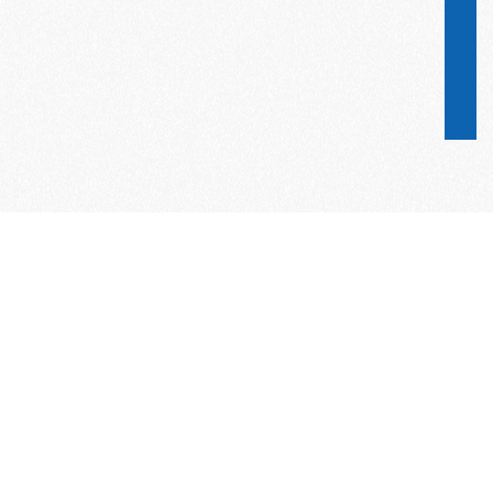
Word lid van de KNAC!
Het lidmaatschap van de KNAC – de
oudste automobilistenclub van