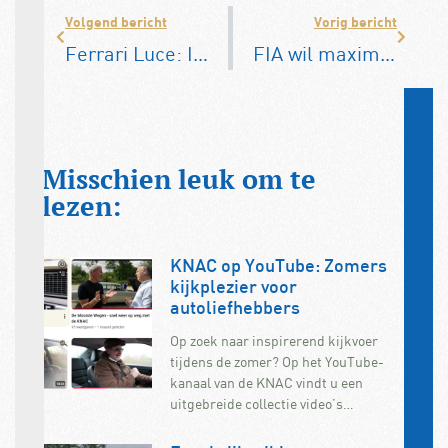
Volgend bericht
Vorig bericht
Ferrari Luce: Italiaanse EV maakt de tongen los
FIA wil maximale ambtstermijn president schrappen
Misschien leuk om te
lezen:
KNAC op YouTube: Zomers
kijkplezier voor
autoliefhebbers
Op zoek naar inspirerend kijkvoer
tijdens de zomer? Op het YouTube-
kanaal van de KNAC vindt u een
uitgebreide collectie video’s…