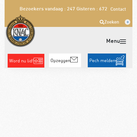
Bezoekers vandaag : 247
Gisteren : 672
Contact
Zoeken
0
Opzeggen
Pech melden
Word nu lid!