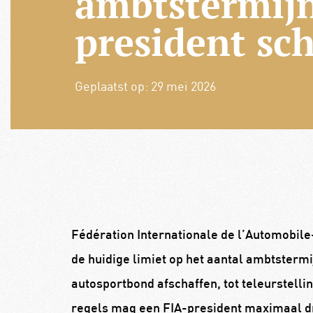
ambtstermij
president sc
Geplaatst op:
29 mei 2026
Fédération Internationale de l’Automobi
de huidige limiet op het aantal ambtstermi
autosportbond afschaffen, tot teleurstell
regels mag een FIA-president maximaal dri