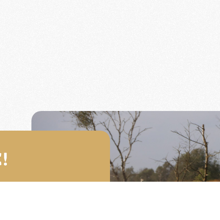
!
omobilistenclub van