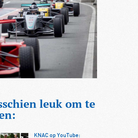
sschien leuk om te
en:
KNAC op YouTube: