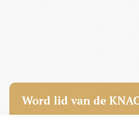
Word lid van de KNAC
Het lidmaatschap van de KNAC – de oudste aut
Nederland – geeft u tal van voordelen.