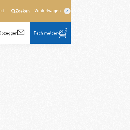
ct
Winkelwagen
Zoeken
0
Opzeggen
Pech melden