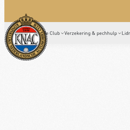
De Club
Verzekering & pechhulp
Lid