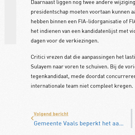
Daarnaast liggen nog twee andere wijziging
presidentschap moeten voortaan kunnen aa
hebben binnen een FIA-lidorganisatie of F
het indienen van een kandidatenlijst met v
dagen voor de verkiezingen.
Critici vrezen dat die aanpassingen het la
Sulayem naar voren te schuiven. Bij de vori
tegenkandidaat, mede doordat concurreren
internationale team niet compleet kregen.
Volgend bericht
Gemeente Vaals beperkt het aantal massale toertochten