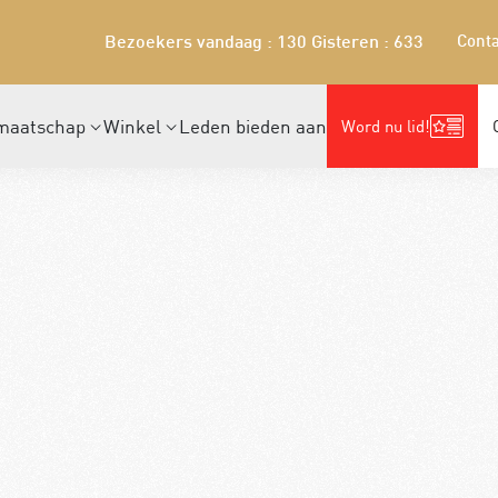
Conta
Bezoekers vandaag : 130
Gisteren : 633
maatschap
Winkel
Leden bieden aan
Word nu lid!