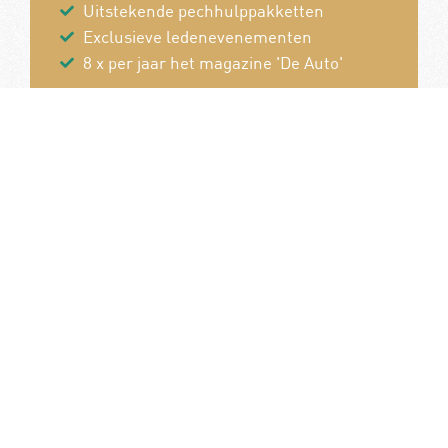
Uitstekende pechhulppakketten
Exclusieve ledenevenementen
8 x per jaar het magazine 'De Auto'
Word nu lid!
Van en voor de autoliefhebber!