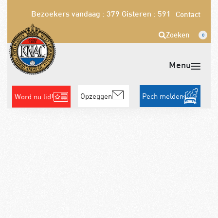
Bezoekers vandaag : 379
Gisteren : 591
Contact
Zoeken
0
Opzeggen
Pech melden
Word nu lid!