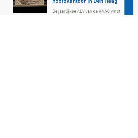
hoofdkantoor in Den Haag
De jaarlijkse ALV van de KNAC vindt
dit jaar plaats op zaterdag 7
november. U bent als KNAC-lid dan
van…