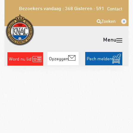
Bezoekers vandaag : 368
Gisteren : 591
Contact
Zoeken
0
Opzeggen
Pech melden
Word nu lid!