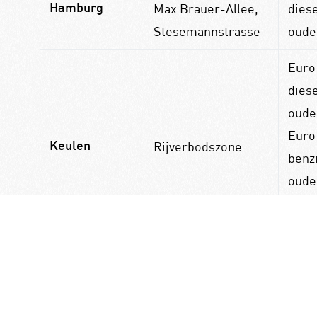
Max Brauer-Allee,
diese
Hamburg
Stesemannstrasse
oude
Euro
diese
oude
Euro
Rijverbodszone
Keulen
benz
oude
Euro
dies