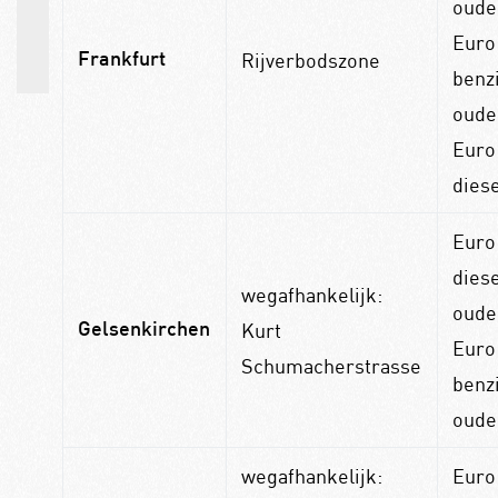
oude
Euro
Rijverbodszone
Frankfurt
benz
oude
Euro
dies
Euro
diese
wegafhankelijk:
oude
Kurt
Gelsenkirchen
Euro
Schumacherstrasse
benz
oude
wegafhankelijk:
Euro