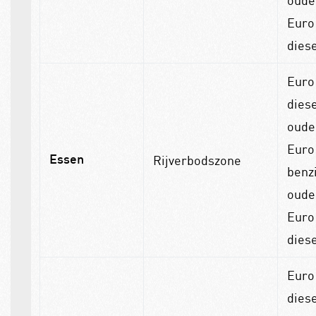
Euro
dies
Euro
diese
oude
Euro
Rijverbodszone
Essen
benz
oude
Euro
dies
Euro
diese