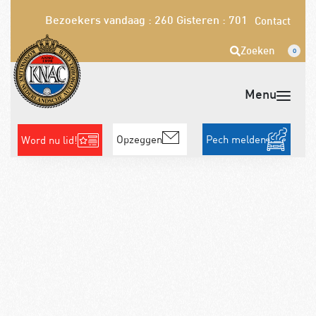
Bezoekers vandaag : 260
Gisteren : 701
Contact
Zoeken
0
Opzeggen
Pech melden
Word nu lid!