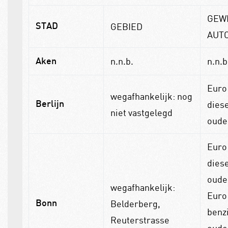
GEW
GEBIED
STAD
AUT
n.n.b.
n.n.b
Aken
Euro
wegafhankelijk: nog
dies
Berlijn
niet vastgelegd
oude
Euro
diese
oude
wegafhankelijk:
Euro
Belderberg,
Bonn
benz
Reuterstrasse
oude