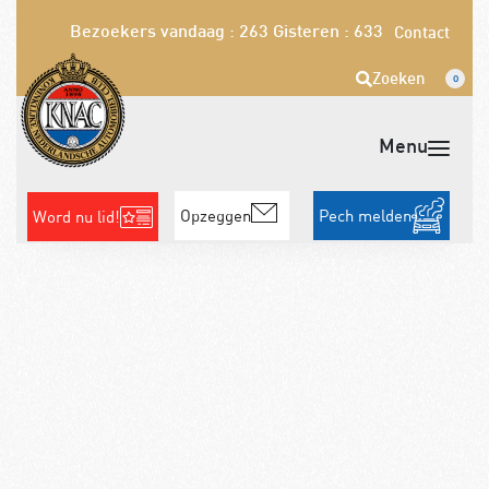
Bezoekers vandaag : 263
Gisteren : 633
Contact
Zoeken
0
Opzeggen
Pech melden
Word nu lid!