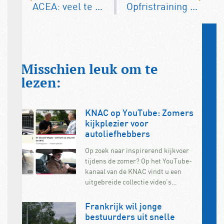
ACEA: veel te weinig laadpunten gepland in EU
Opfristraining senioren: even op herhaling
Misschien leuk om te
lezen:
KNAC op YouTube: Zomers
kijkplezier voor
autoliefhebbers
Op zoek naar inspirerend kijkvoer
tijdens de zomer? Op het YouTube-
kanaal van de KNAC vindt u een
uitgebreide collectie video’s…
Frankrijk wil jonge
bestuurders uit snelle