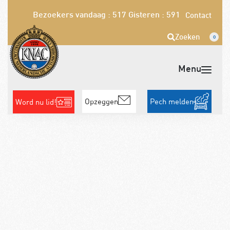
Bezoekers vandaag : 517
Gisteren : 591
Contact
Zoeken
0
Opzeggen
Pech melden
Word nu lid!