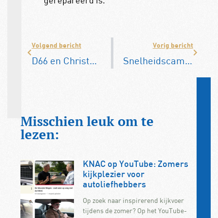
gerepareerd is.
Volgend bericht
Vorig bericht
D66 en ChristenUnie willen ook ‘s nachts 100 km/h
Snelheidscamera’s op Vlaamse snelwegen werken voortaan altijd
Misschien leuk om te
lezen:
KNAC op YouTube: Zomers
kijkplezier voor
autoliefhebbers
Op zoek naar inspirerend kijkvoer
tijdens de zomer? Op het YouTube-