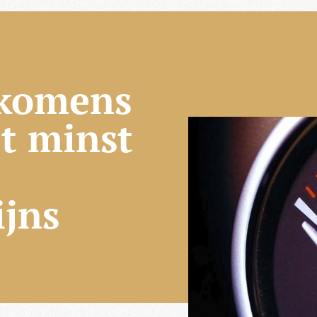
nkomens
et minst
ijns