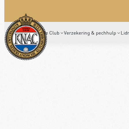
De Club
Verzekering & pechhulp
Lid