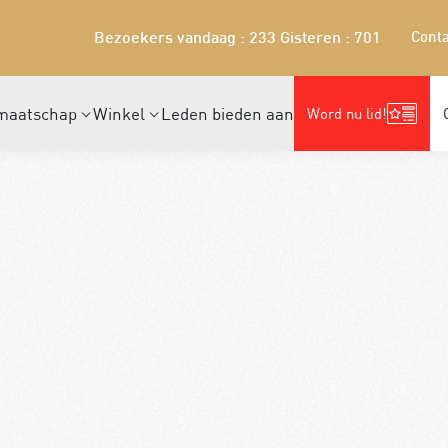
Conta
Bezoekers vandaag : 233
Gisteren : 701
maatschap
Winkel
Leden bieden aan
Word nu lid!