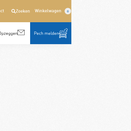
ct
Winkelwagen
Zoeken
0
Opzeggen
Pech melden